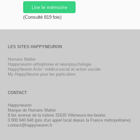
Lire le mémoire
(Consulté 819 fois)
LES SITES HAPPYNEURON
Humans Matter
Happyneuron orthophonie et neuropsychologie
HappyNeuron Activ’ médico-social et action sociale
My HappyNeuron pour les particuliers
CONTACT
Happyneuron
Marque de Humans Matter
8 bis avenue de la tuilerie 31620 Villeneuve-les-bouloc
0 800 940 648 (prix d'un appel local depuis la France métropolitaine)
contact@happyneuron.fr