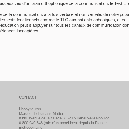
 successives d’un bilan orthophonique de la communication, le Test Li
e de la communication, à la fois verbale et non verbale, de notre pop
des tests fonctionnels comme le TLC aux patients aphasiques, et ce, 
ééducation peut s’appuyer sur tous les canaux de communication dont
tences langagières.
CONTACT
Happyneuron
Marque de Humans Matter
8 bis avenue de la tuilerie 31620 Villeneuve-les-bouloc
0 800 940 648 (prix d'un appel local depuis la France
métropolitaine)