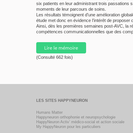
six patients en leur administrant trois passations
moments de leur parcours de soins.
Les résultats témoignent d’une amélioration global
étude met donc en évidence l’intérêt de proposer 
Ainsi, dès les premières semaines post-AVC, la r
compétences communicationnelles que des compé
Lire le mémoire
(Consulté 662 fois)
LES SITES HAPPYNEURON
Humans Matter
Happyneuron orthophonie et neuropsychologie
HappyNeuron Activ’ médico-social et action sociale
My HappyNeuron pour les particuliers