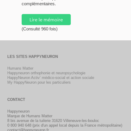
complémentaires.
Lire le mémoire
(Consulté 960 fois)
LES SITES HAPPYNEURON
Humans Matter
Happyneuron orthophonie et neuropsychologie
HappyNeuron Activ’ médico-social et action sociale
My HappyNeuron pour les particuliers
CONTACT
Happyneuron
Marque de Humans Matter
8 bis avenue de la tuilerie 31620 Villeneuve-les-bouloc
0 800 940 648 (prix d'un appel local depuis la France métropolitaine)
contact@happyneuron.fr