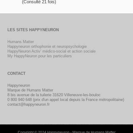
(Consulté 21 fois)
LES SITES HAPPYNEURON
Humans Matter
Happyneuron orthophonie et neuropsychologie
HappyNeuron Activ’ médico-social et action sociale
My HappyNeuron pour les particuliers
CONTACT
Happyneuron
Marque de Humans Matter
8 bis avenue de la tuilerie 31620 Villeneuve-les-bouloc
0 800 940 648 (prix d'un appel local depuis la France métropolitaine)
contact@happyneuron.fr
Copyright © 2024 Happyneuron - Marque de Humans Matter