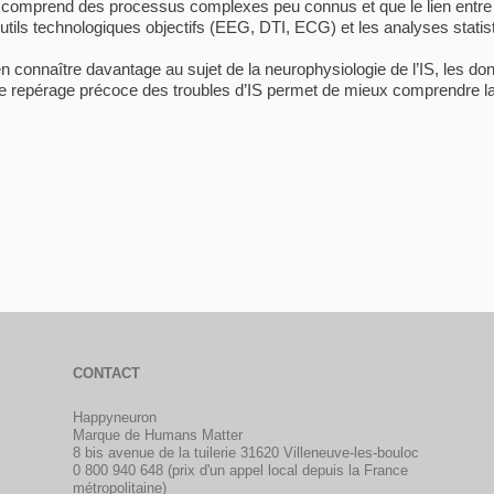
ui comprend des processus complexes peu connus et que le lien entre
d’outils technologiques objectifs (EEG, DTI, ECG) et les analyses stati
n connaître davantage au sujet de la neurophysiologie de l’IS, les d
r le repérage précoce des troubles d’IS permet de mieux comprendre 
CONTACT
Happyneuron
Marque de Humans Matter
8 bis avenue de la tuilerie 31620 Villeneuve-les-bouloc
0 800 940 648 (prix d'un appel local depuis la France
métropolitaine)