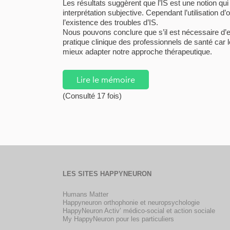
Les résultats suggèrent que l’IS est une notion q
interprétation subjective. Cependant l’utilisation 
l’existence des troubles d’IS.
Nous pouvons conclure que s’il est nécessaire d’e
pratique clinique des professionnels de santé ca
mieux adapter notre approche thérapeutique.
Lire le mémoire
(Consulté 17 fois)
LES SITES HAPPYNEURON
Humans Matter
Happyneuron orthophonie et neuropsychologie
HappyNeuron Activ’ médico-social et action sociale
My HappyNeuron pour les particuliers