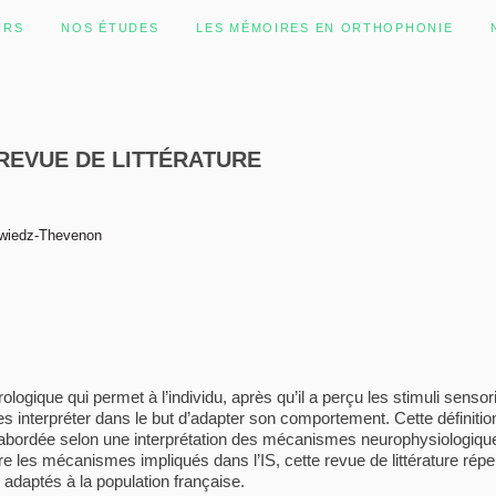
URS
NOS ÉTUDES
LES MÉMOIRES EN ORTHOPHONIE
 REVUE DE LITTÉRATURE
dzwiedz-Thevenon
rologique qui permet à l’individu, après qu’il a perçu les stimuli senso
les interpréter dans le but d’adapter son comportement. Cette définition
nt abordée selon une interprétation des mécanismes neurophysiologiq
re les mécanismes impliqués dans l’IS, cette revue de littérature réper
n adaptés à la population française.