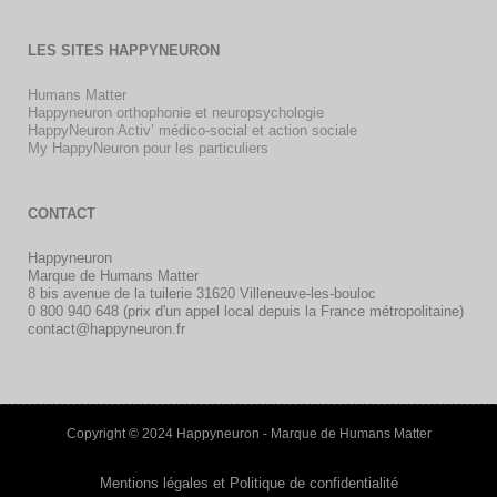
LES SITES HAPPYNEURON
Humans Matter
Happyneuron orthophonie et neuropsychologie
HappyNeuron Activ’ médico-social et action sociale
My HappyNeuron pour les particuliers
CONTACT
Happyneuron
Marque de Humans Matter
8 bis avenue de la tuilerie 31620 Villeneuve-les-bouloc
0 800 940 648 (prix d'un appel local depuis la France métropolitaine)
contact@happyneuron.fr
Copyright © 2024 Happyneuron - Marque de Humans Matter
Mentions légales et Politique de confidentialité