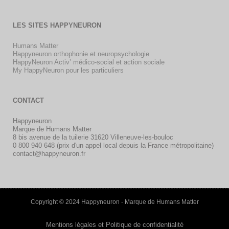
LES SITES HAPPYNEURON
Humans Matter
Happyneuron orthophonie et neuropsychologie
HappyNeuron Activ’ médico-social et action sociale
My HappyNeuron pour les particuliers
CONTACT
Happyneuron
Marque de Humans Matter
8 bis avenue de la tuilerie 31620 Villeneuve-les-bouloc
0 800 940 648 (prix d'un appel local depuis la France métropolitaine)
contact@happyneuron.fr
Copyright © 2024 Happyneuron - Marque de Humans Matter
Mentions légales et Politique de confidentialité