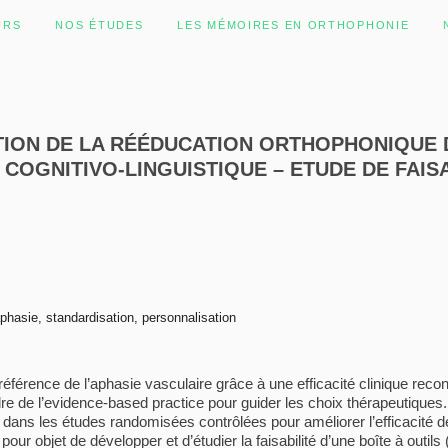
URS
NOS ÉTUDES
LES MÉMOIRES EN ORTHOPHONIE
TION DE LA RÉÉDUCATION ORTHOPHONIQUE 
COGNITIVO-LINGUISTIQUE – ETUDE DE FAISA
aphasie, standardisation, personnalisation
 référence de l’aphasie vasculaire grâce à une efficacité clinique r
e de l’evidence-based practice pour guider les choix thérapeutiques. 
s dans les études randomisées contrôlées pour améliorer l’efficacité d
pour objet de développer et d’étudier la faisabilité d’une boîte à outil