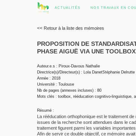
ACTUALITÉS
NOS TRAVAUX EN CO
<< Retour à la liste des mémoires
PROPOSITION DE STANDARDISA
PHASE AIGUË VIA UNE TOOLBOX 
Auteur.e.s : Piroux-Davous Nathalie
Directrice(s)/Directeur(s) : Lola DanetStéphanie Delrutte
Année : 2018
Université : Toulouse
Nb de pages (annexes incluses) : 80
Mots clés : toolbox, rééducation cognitivo-linguistique, 
Résumé :
La rééducation orthophonique est le traitement de
issues de la recherche sont attendues dans le cadr
traitement figurent parmi les variables importante
Afin de servir ce double objectif, ce mémoire avait 