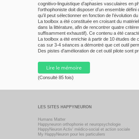
cognitivo-linguistique d’aphasies vasculaires en p
l’orthophoniste doit disposer d’un ensemble défini d
qu’il peut sélectionner en fonction de l’évolution du
La toolbox a été constituée en croisant du matérie
dans la littérature, afin de rencontrer quatre critè
suffisamment exhaustif). Ce contenu a été caractéri
La toolbox a été enrichie à partir de 10 études de
cas sur 3-4 séances a démontré que cet outil perm
Des pistes d’amélioration de cet outil pilote sont 
Lire le mémoire
(Consulté 85 fois)
LES SITES HAPPYNEURON
Humans Matter
Happyneuron orthophonie et neuropsychologie
HappyNeuron Activ’ médico-social et action sociale
My HappyNeuron pour les particuliers