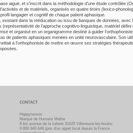
hase aiguë, et s’inscrit dans la méthodologie d’une étude contrôlée (
’activités et de matériels, organisés en quatre tiroirs (lexico-phonolo
 profil langagier et cognitif de chaque patient aphasique.
l, existant dans la rééducation ou issu de banques de données, avec l
res (représentativité de l’approche cognitivo-linguistique, matériel déf
sé et organisé en un organigramme destiné à guider l’orthophoniste dan
 cas de patients aphasiques menées en unité neurovasculaire. Son utili
ettait à l’orthophoniste de mettre en œuvre ses stratégies thérapeuti
proposées.
CONTACT
Happyneuron
Marque de Humans Matter
8 bis avenue de la tuilerie 31620 Villeneuve-les-bouloc
0 800 940 648 (prix d'un appel local depuis la France