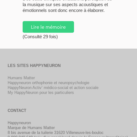
la musique sur ses aspects acoustiques et
émotionnels sont donc encore à élaborer.
Lire le mémoire
(Consulté 29 fois)
LES SITES HAPPYNEURON
Humans Matter
Happyneuron orthophonie et neuropsychologie
HappyNeuron Activ’ médico-social et action sociale
My HappyNeuron pour les particuliers
CONTACT
Happyneuron
Marque de Humans Matter
8 bis avenue de la tuilerie 31620 Villeneuve-les-bouloc