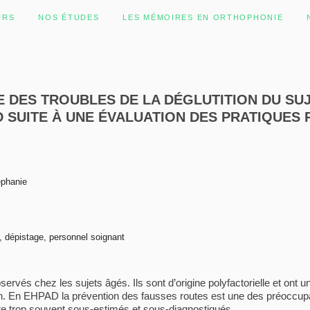
URS
NOS ÉTUDES
LES MÉMOIRES EN ORTHOPHONIE
E DES TROUBLES DE LA DÉGLUTITION DU SU
 SUITE À UNE ÉVALUATION DES PRATIQUES
éphanie
on, dépistage, personnel soignant
rvés chez les sujets âgés. Ils sont d’origine polyfactorielle et ont un
tion. En EHPAD la prévention des fausses routes est une des préoccu
ore trop souvent sous-estimés et sous-diagnostiqués.