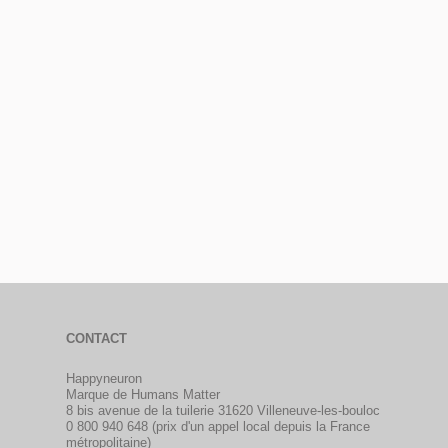
CONTACT
Happyneuron
Marque de Humans Matter
8 bis avenue de la tuilerie 31620 Villeneuve-les-bouloc
0 800 940 648 (prix d'un appel local depuis la France
métropolitaine)