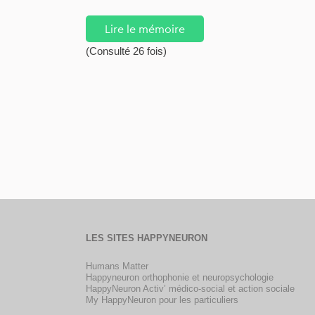
Lire le mémoire
(Consulté 26 fois)
LES SITES HAPPYNEURON
Humans Matter
Happyneuron orthophonie et neuropsychologie
HappyNeuron Activ’ médico-social et action sociale
My HappyNeuron pour les particuliers