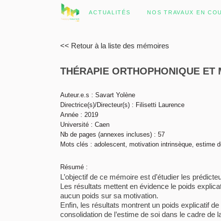
ACTUALITÉS
NOS TRAVAUX EN CO
<< Retour à la liste des mémoires
THÉRAPIE ORTHOPHONIQUE ET M
Auteur.e.s : Savart Yolène
Directrice(s)/Directeur(s) : Filisetti Laurence
Année : 2019
Université : Caen
Nb de pages (annexes incluses) : 57
Mots clés : adolescent, motivation intrinsèque, estime d
Résumé :
L’objectif de ce mémoire est d’étudier les prédicte
Les résultats mettent en évidence le poids explicat
aucun poids sur sa motivation.
Enfin, les résultats montrent un poids explicatif d
consolidation de l’estime de soi dans le cadre de l