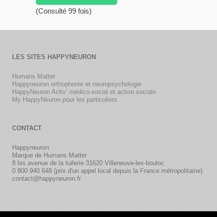
(Consulté 99 fois)
LES SITES HAPPYNEURON
Humans Matter
Happyneuron orthophonie et neuropsychologie
HappyNeuron Activ’ médico-social et action sociale
My HappyNeuron pour les particuliers
CONTACT
Happyneuron
Marque de Humans Matter
8 bis avenue de la tuilerie 31620 Villeneuve-les-bouloc
0 800 940 648 (prix d'un appel local depuis la France métropolitaine)
contact@happyneuron.fr