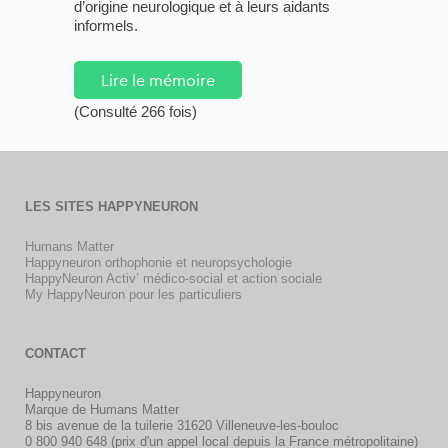
d’origine neurologique et à leurs aidants
informels.
Lire le mémoire
(Consulté 266 fois)
LES SITES HAPPYNEURON
Humans Matter
Happyneuron orthophonie et neuropsychologie
HappyNeuron Activ’ médico-social et action sociale
My HappyNeuron pour les particuliers
CONTACT
Happyneuron
Marque de Humans Matter
8 bis avenue de la tuilerie 31620 Villeneuve-les-bouloc
0 800 940 648 (prix d'un appel local depuis la France métropolitaine)