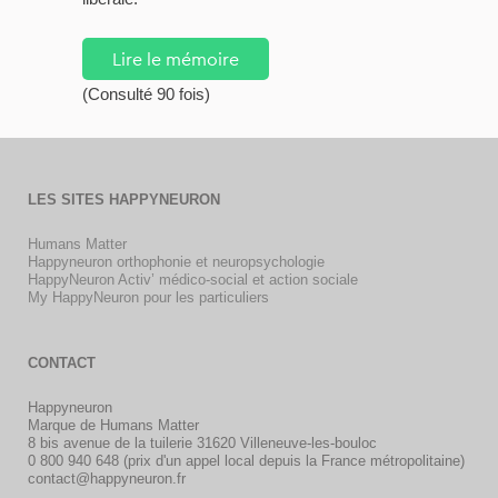
Lire le mémoire
(Consulté 90 fois)
LES SITES HAPPYNEURON
Humans Matter
Happyneuron orthophonie et neuropsychologie
HappyNeuron Activ’ médico-social et action sociale
My HappyNeuron pour les particuliers
CONTACT
Happyneuron
Marque de Humans Matter
8 bis avenue de la tuilerie 31620 Villeneuve-les-bouloc
0 800 940 648 (prix d'un appel local depuis la France métropolitaine)
contact@happyneuron.fr