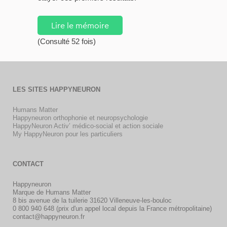
Lire le mémoire
(Consulté 52 fois)
LES SITES HAPPYNEURON
Humans Matter
Happyneuron orthophonie et neuropsychologie
HappyNeuron Activ’ médico-social et action sociale
My HappyNeuron pour les particuliers
CONTACT
Happyneuron
Marque de Humans Matter
8 bis avenue de la tuilerie 31620 Villeneuve-les-bouloc
0 800 940 648 (prix d'un appel local depuis la France métropolitaine)
contact@happyneuron.fr