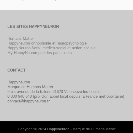
LES SITES HAPPYNEURON
Humans Matter
Happyneuron orthophonie et neuropsychologie
HappyNeuron Activ’ médico-social et action sociale
My HappyNeuron pour les particuliers
CONTACT
Happyneuron
Marque de Humans Matter
8 bis avenue de la tuilerie 31620 Villeneuve-les-bouloc
0 800 940 648 (prix d'un appel local depuis la France métropolitaine)
contact@happyneuron.fr
Copyright © 2024 Happyneuron - Marque de Humans Matter