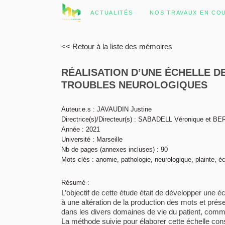
ACTUALITÉS
NOS TRAVAUX EN CO
<< Retour à la liste des mémoires
RÉALISATION D’UNE ÉCHELLE D
TROUBLES NEUROLOGIQUES
Auteur.e.s : JAVAUDIN Justine
Directrice(s)/Directeur(s) : SABADELL Véronique et BE
Année : 2021
Université : Marseille
Nb de pages (annexes incluses) : 90
Mots clés : anomie, pathologie, neurologique, plainte, éc
Résumé :
L’objectif de cette étude était de développer une é
à une altération de la production des mots et prés
dans les divers domaines de vie du patient, comme 
La méthode suivie pour élaborer cette échelle consis