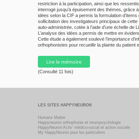
restriction à la participation, ainsi que les resse
interrogé jusqu’à épuisement des thèmes, grâce à u
idées selon la CIF a permis la formulation d’items 
sollicitation des investigateurs principaux de cett
auto-administrée, cotée à l’aide d’une échelle de Li
L’analyse des idées a permis de mettre en évidenc
Cette étude a également soulevé l’importance d’info
orthophonistes pour recueillir la plainte du patient 
Lire le mémoire
(Consulté 11 fois)
LES SITES HAPPYNEURON
Humans Matter
Happyneuron orthophonie et neuropsychologie
HappyNeuron Activ’ médico-social et action sociale
My HappyNeuron pour les particuliers