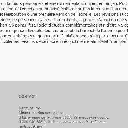
ntis ou facteurs personnels et environnementaux qui entrent en jeu. Po
ne grille d’entretien semi-dirigé élaborée suite à la réunion d’un gro
et l’élaboration d’une première version de l’échelle. Les révisions suc
e étude, de personnes saines et de patients, a permis d’aboutir à une ve
kert à 6 points, fera l’objet d’études complémentaires afin d’être vali
e une grande diversité des ressentis et de l’impact de l’anomie pour
rmer le thérapeute quant aux difficultés rencontrées par le patient. Ce
et cibler les besoins de celui-ci en vie quotidienne afin d’établir un pl
CONTACT
Happyneuron
Marque de Humans Matter
8 bis avenue de la tuilerie 31620 Villeneuve-les-bouloc
0 800 940 648 (prix d'un appel local depuis la France
métropolitaine)