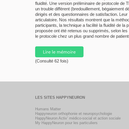
fluidité. Une version préliminaire de protocole de
un trouble différent (bredouillement, bégaiement d
dirigés et des questionnaires de satisfaction. Leu
articulatoire. Nos résultats montrent que la méth
participants, la technique a facilité la fluidité de
proposée ont été retenus ou supprimés, selon les p
le protocole chez un plus grand nombre de patients
Lire le mémoire
(Consulté 62 fois)
LES SITES HAPPYNEURON
Humans Matter
Happyneuron orthophonie et neuropsychologie
HappyNeuron Activ’ médico-social et action sociale
My HappyNeuron pour les particuliers