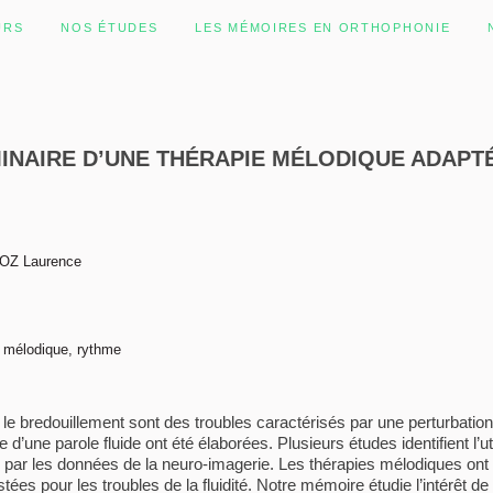
URS
NOS ÉTUDES
LES MÉMOIRES EN ORTHOPHONIE
INAIRE D’UNE THÉRAPIE MÉLODIQUE ADAPT
IOZ Laurence
e mélodique, rythme
le bredouillement sont des troubles caractérisés par une perturbation 
’une parole fluide ont été élaborées. Plusieurs études identifient l’u
é par les données de la neuro-imagerie. Les thérapies mélodiques ont
tées pour les troubles de la fluidité. Notre mémoire étudie l’intérêt de 