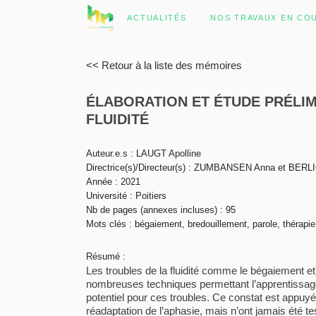
ACTUALITÉS
NOS TRAVAUX EN CO
<< Retour à la liste des mémoires
ÉLABORATION ET ÉTUDE PRÉLIM
FLUIDITÉ
Auteur.e.s : LAUGT Apolline
Directrice(s)/Directeur(s) : ZUMBANSEN Anna et BERL
Année : 2021
Université : Poitiers
Nb de pages (annexes incluses) : 95
Mots clés : bégaiement, bredouillement, parole, thérapi
Résumé :
Les troubles de la fluidité comme le bégaiement et 
nombreuses techniques permettant l’apprentissage d
potentiel pour ces troubles. Ce constat est appuy
réadaptation de l’aphasie, mais n’ont jamais été tes