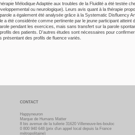
 Thérapie Mélodique Adaptée aux troubles de la Fluidité a été testée ch
éveloppemental ou neurologique). Leurs avis quant à la thérapie propos
r parole a également été analysée grâce à la Systematic Disfluency An
ode a été considérée comme pertinente par le jeune participant attein
 la parole pendant les exercices, mais sans transfert sur la parole spont
rofils des patients. D’autres études sont nécessaires pour confirmer 
 présentant des profils de fluence variés.
CONTACT
Happyneuron
Marque de Humans Matter
8 bis avenue de la tuilerie 31620 Villeneuve-les-bouloc
0 800 940 648 (prix d'un appel local depuis la France
métropolitaine)