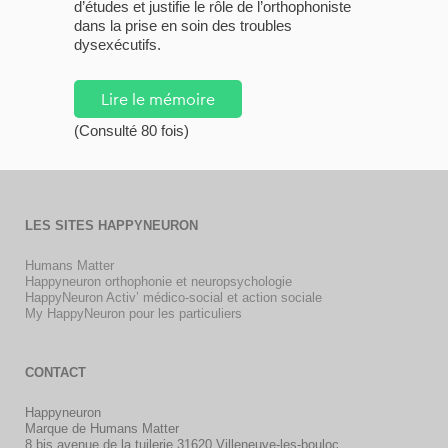
d’études et justifie le rôle de l’orthophoniste
dans la prise en soin des troubles
dysexécutifs.
Lire le mémoire
(Consulté 80 fois)
LES SITES HAPPYNEURON
Humans Matter
Happyneuron orthophonie et neuropsychologie
HappyNeuron Activ’ médico-social et action sociale
My HappyNeuron pour les particuliers
CONTACT
Happyneuron
Marque de Humans Matter
8 bis avenue de la tuilerie 31620 Villeneuve-les-bouloc