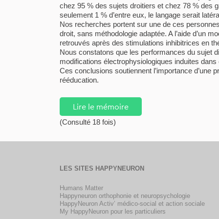
chez 95 % des sujets droitiers et chez 78 % des ga
seulement 1 % d’entre eux, le langage serait latéral
Nos recherches portent sur une de ces personnes
droit, sans méthodologie adaptée. A l’aide d’un m
retrouvés après des stimulations inhibitrices en thé
Nous constatons que les performances du sujet di
modifications électrophysiologiques induites dans
Ces conclusions soutiennent l’importance d’une pris
rééducation.
Lire le mémoire
(Consulté 18 fois)
LES SITES HAPPYNEURON
Humans Matter
Happyneuron orthophonie et neuropsychologie
HappyNeuron Activ’ médico-social et action sociale
My HappyNeuron pour les particuliers