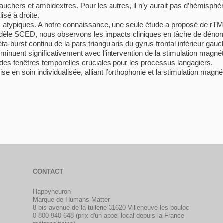
uchers et ambidextres. Pour les autres, il n’y aurait pas d’hémisphè
isé à droite.
 atypiques. A notre connaissance, une seule étude a proposé de rT
odèle SCED, nous observons les impacts cliniques en tâche de dénomi
ta-burst continu de la pars triangularis du gyrus frontal inférieur gauc
minuent significativement avec l’intervention de la stimulation magn
 des fenêtres temporelles cruciales pour les processus langagiers.
e en soin individualisée, alliant l’orthophonie et la stimulation magn
CONTACT
Happyneuron
Marque de Humans Matter
8 bis avenue de la tuilerie 31620 Villeneuve-les-bouloc
0 800 940 648 (prix d'un appel local depuis la France