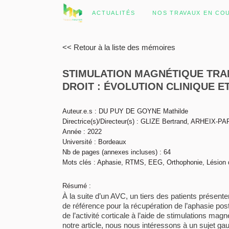
ACTUALITÉS
NOS TRAVAUX EN CO
<< Retour à la liste des mémoires
STIMULATION MAGNÉTIQUE TRAN
DROIT : ÉVOLUTION CLINIQUE 
Auteur.e.s : DU PUY DE GOYNE Mathilde
Directrice(s)/Directeur(s) : GLIZE Bertrand, ARHEIX-
Année : 2022
Université : Bordeaux
Nb de pages (annexes incluses) : 64
Mots clés : Aphasie, RTMS, EEG, Orthophonie, Lésion d
Résumé :
À la suite d’un AVC, un tiers des patients présent
de référence pour la récupération de l’aphasie po
de l’activité corticale à l’aide de stimulations m
notre article, nous nous intéressons à un sujet ga