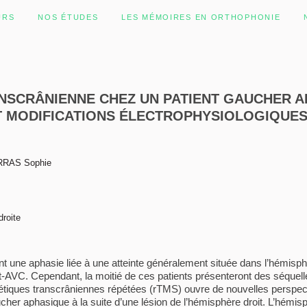
URS
NOS ÉTUDES
LES MÉMOIRES EN ORTHOPHONIE
SCRÂNIENNE CHEZ UN PATIENT GAUCHER AP
ET MODIFICATIONS ÉLECTROPHYSIOLOGIQUE
PARRAS Sophie
roite
ent une aphasie liée à une atteinte généralement située dans l’hémisph
st-AVC. Cependant, la moitié de ces patients présenteront des séquel
agnétiques transcrâniennes répétées (rTMS) ouvre de nouvelles perspec
ucher aphasique à la suite d’une lésion de l’hémisphère droit. L’hémi