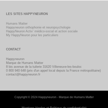
LES SITES HAPPYNEURON
Humans Matter
Happyneuron orthophonie et neuropsychologie
HappyNeuron Activ’ médico-social et action sociale
My HappyNeuron pour les particuliers
CONTACT
Happyneuron
Marque de Humans Matter
8 bis avenue de la tuilerie 31620 Villeneuve-les-bouloc
0 800 940 648 (prix d'un appel local depuis la France métropolitaine)
contact@happyneuron.fr
Copyright © 2024 Happyneuron - Marque de Humans Matter
Mentions légales et Politique de confidentialité