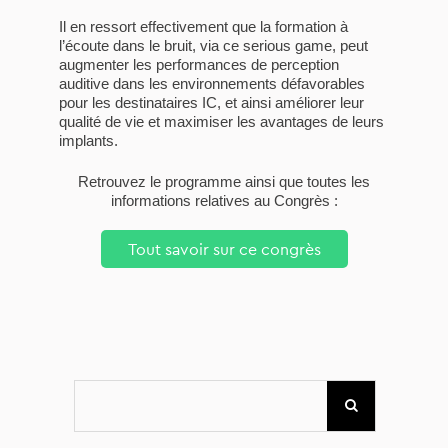
Il en ressort effectivement que la
formation
à
l’
écoute
dans
le
bruit,
via
ce serious game,
peut
augmenter
les
performances
de
perception
auditive
dans
les
environnements
défavorables
pour
les
destinataires IC
,
et
ainsi
améliorer
leur
qualité
de
vie
et
maximiser
les
avantages
de
leurs
implants.
Retrouvez le programme ainsi que toutes les
informations relatives au Congrès :
Tout savoir sur ce congrès