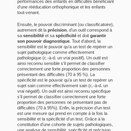
performances des enfants en difficultés bénéficiant
d’une rééducation orthophonique et les enfants
tout-venant.
Ensuite, le pouvoir discriminant (ou classificatoire),
autrement dit la
précision
, d’un outil correspond à
sa
sensibilité
et sa
spécificité
et doit
garantir
son pouvoir diagnostique
. Tout d’abord, la
sensibilité est le pouvoir qu’a un test de repérer un
sujet pathologique comme effectivement
pathologique (c.-à-d. un vrai positif). Un outil est
ainsi reconnu sensible s’il permet de classiﬁer
correctement une forte proportion des personnes
présentant des difficultés (70 à 95 %). La
spécificité est le pouvoir qu’a un test de repérer un
sujet sain comme effectivement sain (c.-à-d. un
vrai négatif). Un outil est ainsi reconnu spéciﬁque
s’il permet de classiﬁer correctement une forte
proportion des personnes ne présentant pas de
difficultés (70 à 95%). Enfin, la précision d’un test
est une mesure qui prend en compte à la fois la
sensibilité et la spécificité d’un test. Grâce à la
constitution d’une cohorte de sujets pathologiques,
une analyse de sensibilité, spécificité et précision