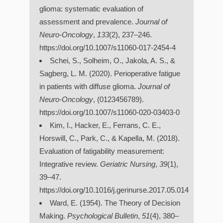
glioma: systematic evaluation of
assessment and prevalence.
Journal of
Neuro-Oncology
,
133
(2), 237–246.
https://doi.org/10.1007/s11060-017-2454-4
Schei, S., Solheim, O., Jakola, A. S., &
Sagberg, L. M. (2020). Perioperative fatigue
in patients with diffuse glioma.
Journal of
Neuro-Oncology
, (0123456789).
https://doi.org/10.1007/s11060-020-03403-0
Kim, I., Hacker, E., Ferrans, C. E.,
Horswill, C., Park, C., & Kapella, M. (2018).
Evaluation of fatigability measurement:
Integrative review.
Geriatric Nursing
,
39
(1),
39–47.
https://doi.org/10.1016/j.gerinurse.2017.05.014
Ward, E. (1954). The Theory of Decision
Making.
Psychological Bulletin
,
51
(4), 380–