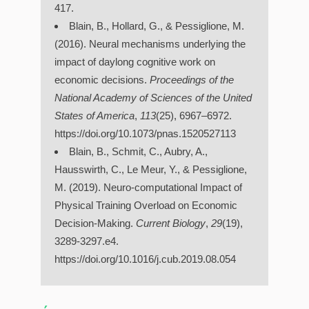
417.
Blain, B., Hollard, G., & Pessiglione, M.
(2016). Neural mechanisms underlying the
impact of daylong cognitive work on
economic decisions.
Proceedings of the
National Academy of Sciences of the United
States of America
,
113
(25), 6967–6972.
https://doi.org/10.1073/pnas.1520527113
Blain, B., Schmit, C., Aubry, A.,
Hausswirth, C., Le Meur, Y., & Pessiglione,
M. (2019). Neuro-computational Impact of
Physical Training Overload on Economic
Decision-Making.
Current Biology
,
29
(19),
3289-3297.e4.
https://doi.org/10.1016/j.cub.2019.08.054