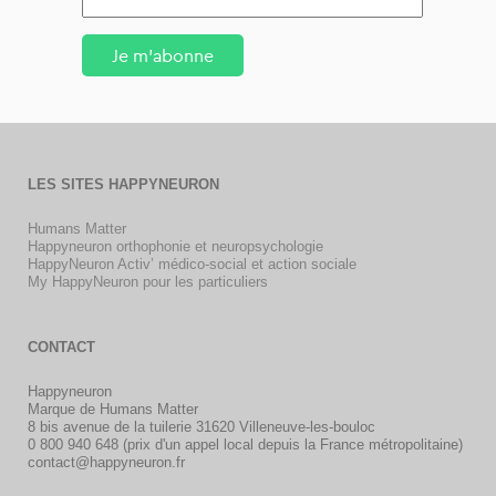
Je m'abonne
LES SITES HAPPYNEURON
Humans Matter
Happyneuron orthophonie et neuropsychologie
HappyNeuron Activ’ médico-social et action sociale
My HappyNeuron pour les particuliers
CONTACT
Happyneuron
Marque de Humans Matter
8 bis avenue de la tuilerie 31620 Villeneuve-les-bouloc
0 800 940 648 (prix d'un appel local depuis la France métropolitaine)
contact@happyneuron.fr