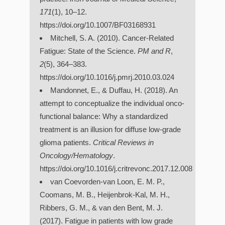
171
(1), 10–12.
https://doi.org/10.1007/BF03168931
Mitchell, S. A. (2010). Cancer-Related
Fatigue: State of the Science.
PM and R
,
2
(5), 364–383.
https://doi.org/10.1016/j.pmrj.2010.03.024
Mandonnet, E., & Duffau, H. (2018). An
attempt to conceptualize the individual onco-
functional balance: Why a standardized
treatment is an illusion for diffuse low-grade
glioma patients.
Critical Reviews in
Oncology/Hematology
.
https://doi.org/10.1016/j.critrevonc.2017.12.008
van Coevorden-van Loon, E. M. P.,
Coomans, M. B., Heijenbrok-Kal, M. H.,
Ribbers, G. M., & van den Bent, M. J.
(2017). Fatigue in patients with low grade