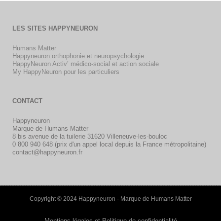
LES SITES HAPPYNEURON
Humans Matter
Happyneuron orthophonie et neuropsychologie
HappyNeuron Activ’ médico-social et action sociale
My HappyNeuron pour les particuliers
CONTACT
Happyneuron
Marque de Humans Matter
8 bis avenue de la tuilerie 31620 Villeneuve-les-bouloc
0 800 940 648 (prix d'un appel local depuis la France métropolitaine)
contact@happyneuron.fr
Copyright © 2024 Happyneuron - Marque de Humans Matter
Mentions légales et Politique de confidentialité