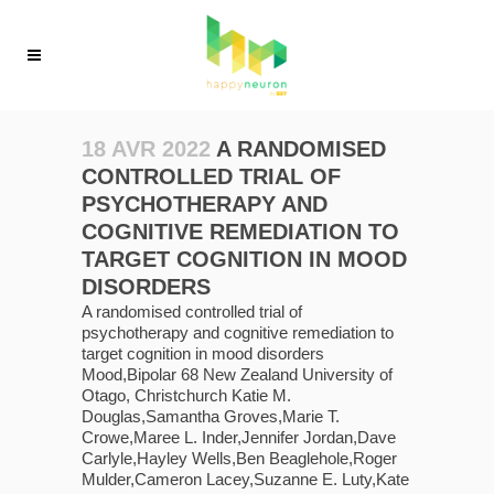
18 AVR 2022
A RANDOMISED
CONTROLLED TRIAL OF
PSYCHOTHERAPY AND
COGNITIVE REMEDIATION TO
TARGET COGNITION IN MOOD
DISORDERS
A randomised controlled trial of
psychotherapy and cognitive remediation to
target cognition in mood disorders
Mood,Bipolar 68 New Zealand University of
Otago, Christchurch Katie M.
Douglas,Samantha Groves,Marie T.
Crowe,Maree L. Inder,Jennifer Jordan,Dave
Carlyle,Hayley Wells,Ben Beaglehole,Roger
Mulder,Cameron Lacey,Suzanne E. Luty,Kate