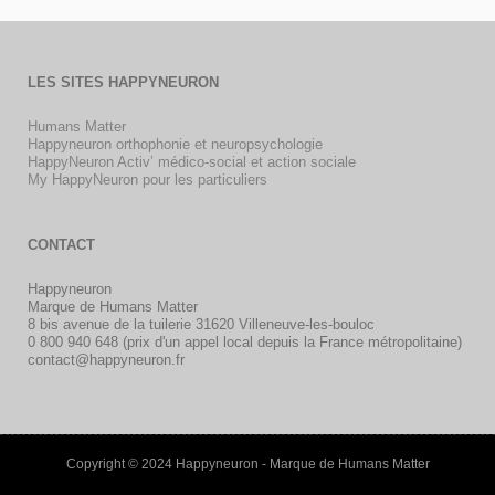
LES SITES HAPPYNEURON
Humans Matter
Happyneuron orthophonie et neuropsychologie
HappyNeuron Activ’ médico-social et action sociale
My HappyNeuron pour les particuliers
CONTACT
Happyneuron
Marque de Humans Matter
8 bis avenue de la tuilerie 31620 Villeneuve-les-bouloc
0 800 940 648 (prix d'un appel local depuis la France métropolitaine)
contact@happyneuron.fr
Copyright © 2024 Happyneuron - Marque de Humans Matter