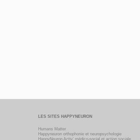
LES SITES HAPPYNEURON
Humans Matter
Happyneuron orthophonie et neuropsychologie
HappyNeuron Activ’ médico-social et action sociale