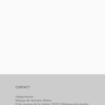
CONTACT
Happyneuron
Marque de Humans Matter
8 bis avenue de la tuilerie 31620 Villeneuve-les-bouloc