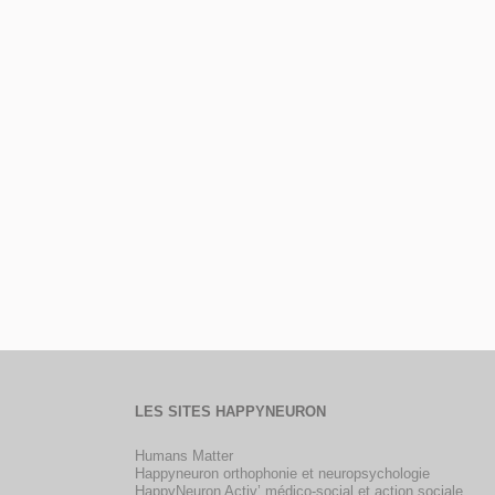
LES SITES HAPPYNEURON
Humans Matter
Happyneuron orthophonie et neuropsychologie
HappyNeuron Activ’ médico-social et action sociale