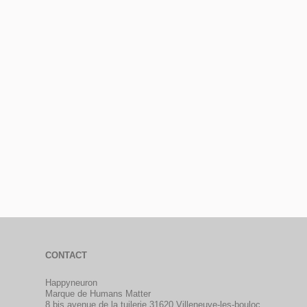
CONTACT
Happyneuron
Marque de Humans Matter
8 bis avenue de la tuilerie 31620 Villeneuve-les-bouloc