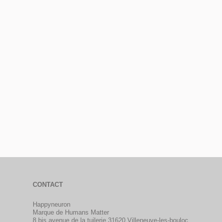
CONTACT
Happyneuron
Marque de Humans Matter
8 bis avenue de la tuilerie 31620 Villeneuve-les-bouloc