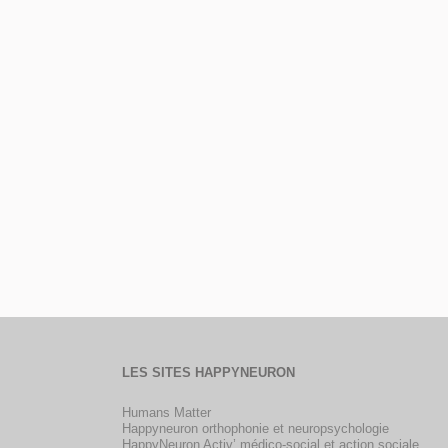
LES SITES HAPPYNEURON
Humans Matter
Happyneuron orthophonie et neuropsychologie
HappyNeuron Activ’ médico-social et action sociale