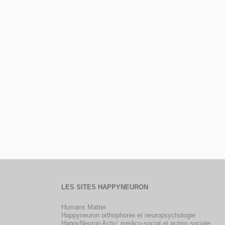
LES SITES HAPPYNEURON
Humans Matter
Happyneuron orthophonie et neuropsychologie
HappyNeuron Activ’ médico-social et action sociale