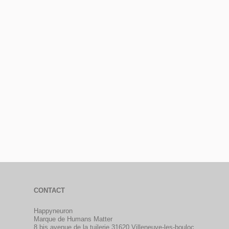
CONTACT
Happyneuron
Marque de Humans Matter
8 bis avenue de la tuilerie 31620 Villeneuve-les-bouloc