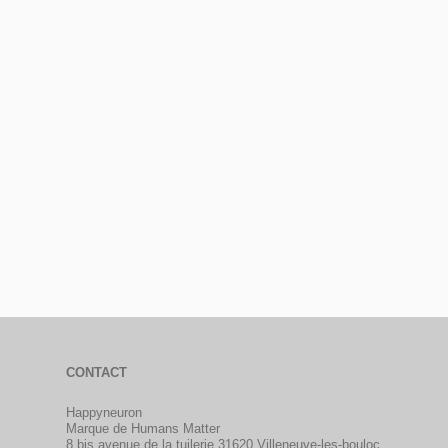
CONTACT
Happyneuron
Marque de Humans Matter
8 bis avenue de la tuilerie 31620 Villeneuve-les-bouloc