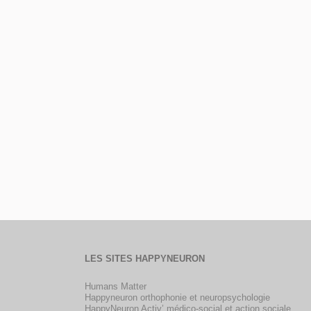
LES SITES HAPPYNEURON
Humans Matter
Happyneuron orthophonie et neuropsychologie
HappyNeuron Activ’ médico-social et action sociale