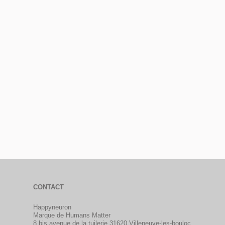
CONTACT
Happyneuron
Marque de Humans Matter
8 bis avenue de la tuilerie 31620 Villeneuve-les-bouloc