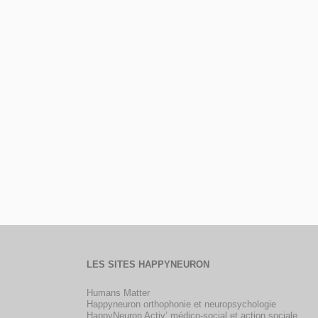
LES SITES HAPPYNEURON
Humans Matter
Happyneuron orthophonie et neuropsychologie
HappyNeuron Activ’ médico-social et action sociale