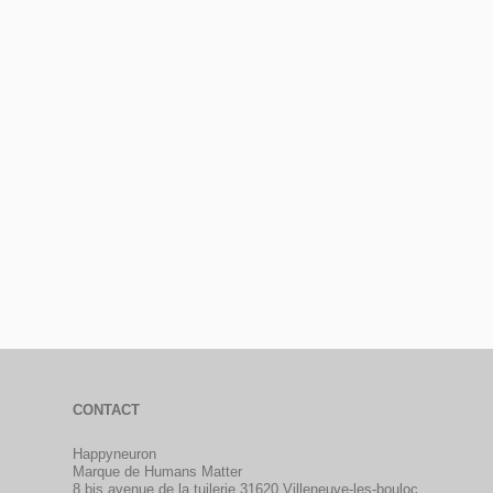
CONTACT
Happyneuron
Marque de Humans Matter
8 bis avenue de la tuilerie 31620 Villeneuve-les-bouloc