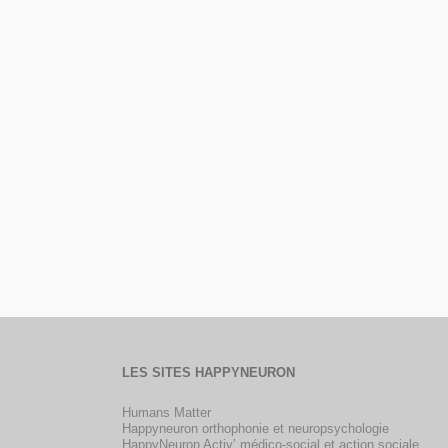
LES SITES HAPPYNEURON
Humans Matter
Happyneuron orthophonie et neuropsychologie
HappyNeuron Activ’ médico-social et action sociale