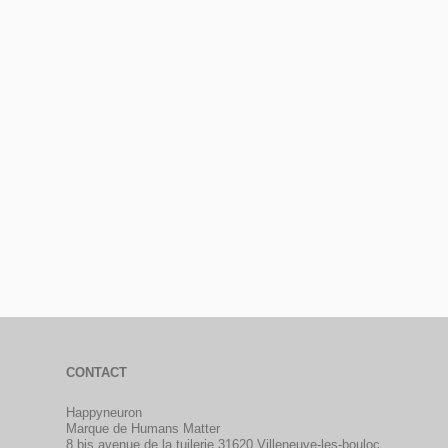
CONTACT
Happyneuron
Marque de Humans Matter
8 bis avenue de la tuilerie 31620 Villeneuve-les-bouloc