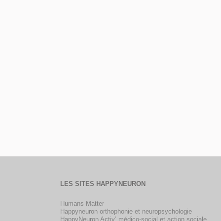
LES SITES HAPPYNEURON
Humans Matter
Happyneuron orthophonie et neuropsychologie
HappyNeuron Activ’ médico-social et action sociale