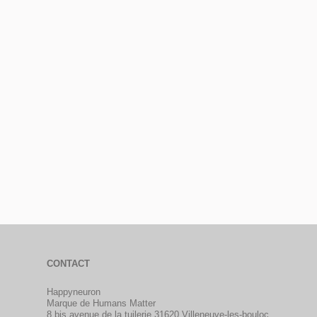
CONTACT
Happyneuron
Marque de Humans Matter
8 bis avenue de la tuilerie 31620 Villeneuve-les-bouloc