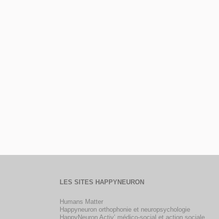
LES SITES HAPPYNEURON
Humans Matter
Happyneuron orthophonie et neuropsychologie
HappyNeuron Activ’ médico-social et action sociale