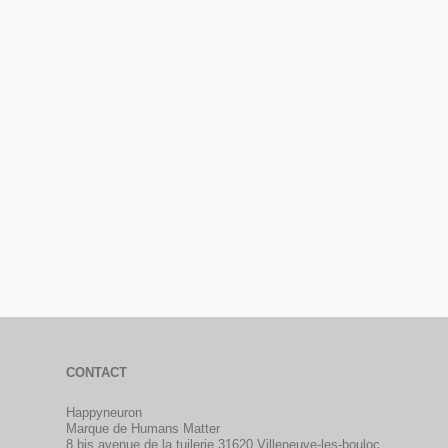
CONTACT
Happyneuron
Marque de Humans Matter
8 bis avenue de la tuilerie 31620 Villeneuve-les-bouloc