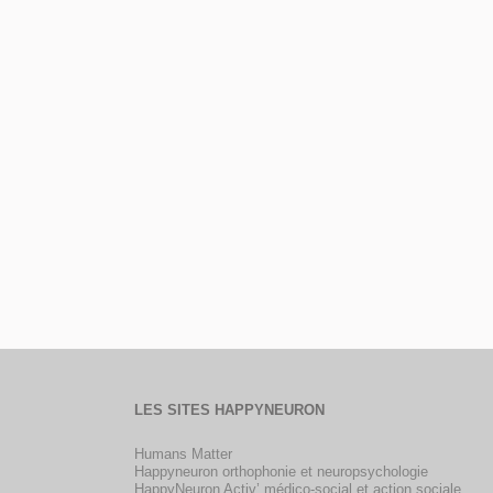
LES SITES HAPPYNEURON
Humans Matter
Happyneuron orthophonie et neuropsychologie
HappyNeuron Activ’ médico-social et action sociale