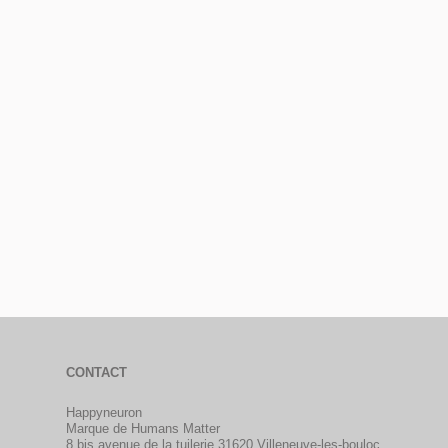
CONTACT
Happyneuron
Marque de Humans Matter
8 bis avenue de la tuilerie 31620 Villeneuve-les-bouloc