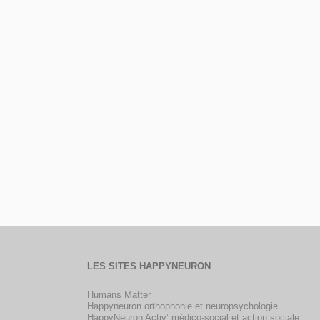
LES SITES HAPPYNEURON
Humans Matter
Happyneuron orthophonie et neuropsychologie
HappyNeuron Activ’ médico-social et action sociale