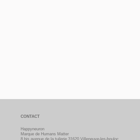
CONTACT
Happyneuron
Marque de Humans Matter
8 bis avenue de la tuilerie 31620 Villeneuve-les-bouloc