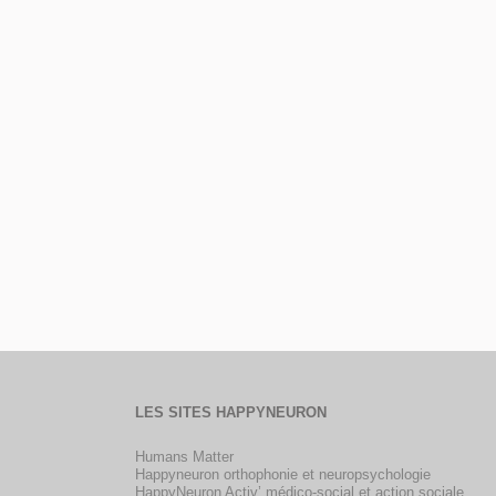
LES SITES HAPPYNEURON
Humans Matter
Happyneuron orthophonie et neuropsychologie
HappyNeuron Activ’ médico-social et action sociale