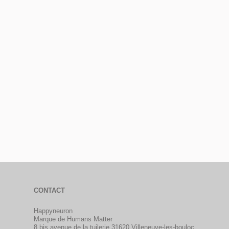
CONTACT
Happyneuron
Marque de Humans Matter
8 bis avenue de la tuilerie 31620 Villeneuve-les-bouloc