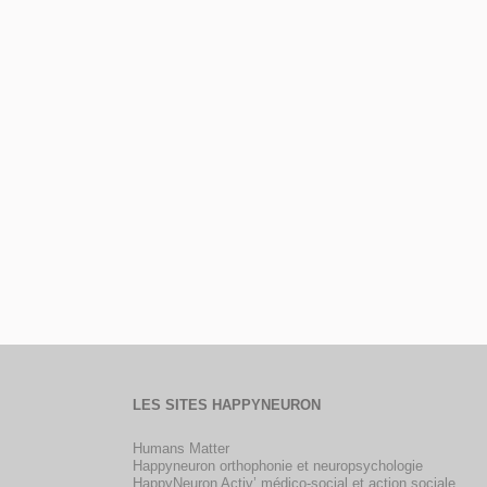
LES SITES HAPPYNEURON
Humans Matter
Happyneuron orthophonie et neuropsychologie
HappyNeuron Activ’ médico-social et action sociale