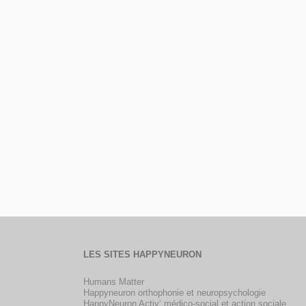
LES SITES HAPPYNEURON
Humans Matter
Happyneuron orthophonie et neuropsychologie
HappyNeuron Activ’ médico-social et action sociale