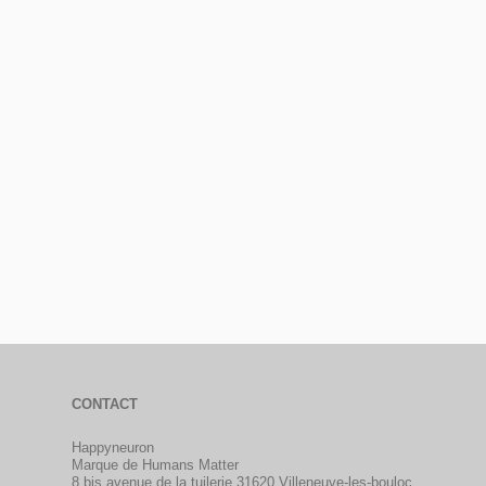
CONTACT
Happyneuron
Marque de Humans Matter
8 bis avenue de la tuilerie 31620 Villeneuve-les-bouloc