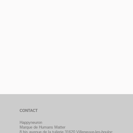
CONTACT
Happyneuron
Marque de Humans Matter
8 bis avenue de la tuilerie 31620 Villeneuve-les-bouloc