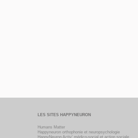
LES SITES HAPPYNEURON
Humans Matter
Happyneuron orthophonie et neuropsychologie
HappyNeuron Activ’ médico-social et action sociale