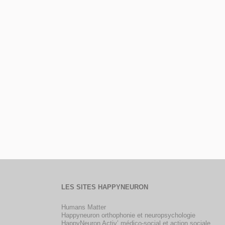
LES SITES HAPPYNEURON
Humans Matter
Happyneuron orthophonie et neuropsychologie
HappyNeuron Activ’ médico-social et action sociale