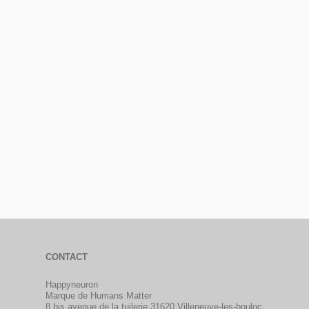
CONTACT
Happyneuron
Marque de Humans Matter
8 bis avenue de la tuilerie 31620 Villeneuve-les-bouloc