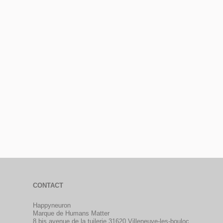
CONTACT
Happyneuron
Marque de Humans Matter
8 bis avenue de la tuilerie 31620 Villeneuve-les-bouloc