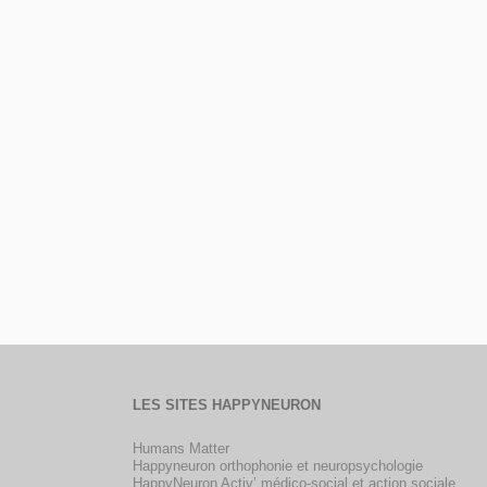
LES SITES HAPPYNEURON
Humans Matter
Happyneuron orthophonie et neuropsychologie
HappyNeuron Activ’ médico-social et action sociale