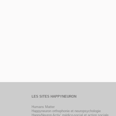
LES SITES HAPPYNEURON
Humans Matter
Happyneuron orthophonie et neuropsychologie
HappyNeuron Activ’ médico-social et action sociale