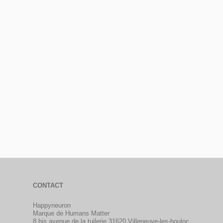
CONTACT
Happyneuron
Marque de Humans Matter
8 bis avenue de la tuilerie 31620 Villeneuve-les-bouloc