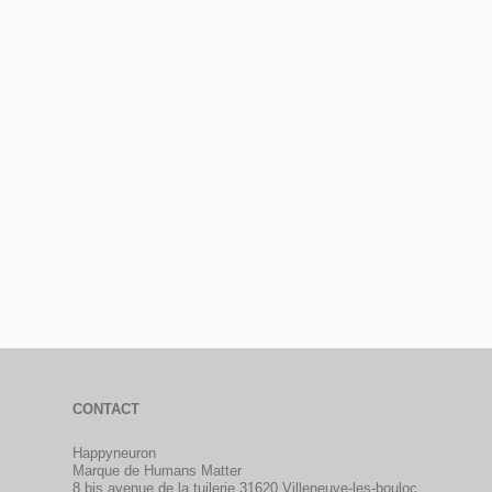
CONTACT
Happyneuron
Marque de Humans Matter
8 bis avenue de la tuilerie 31620 Villeneuve-les-bouloc