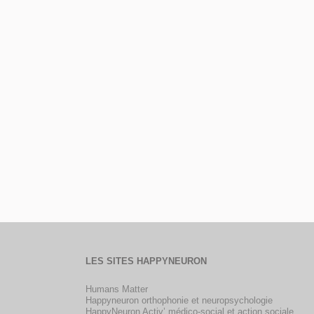
LES SITES HAPPYNEURON
Humans Matter
Happyneuron orthophonie et neuropsychologie
HappyNeuron Activ’ médico-social et action sociale