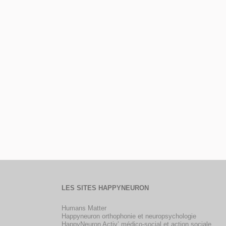
LES SITES HAPPYNEURON
Humans Matter
Happyneuron orthophonie et neuropsychologie
HappyNeuron Activ’ médico-social et action sociale