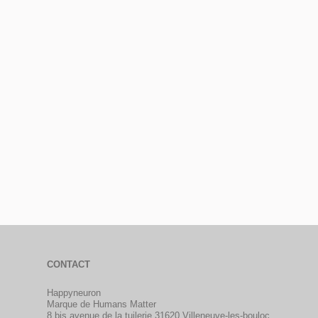
CONTACT
Happyneuron
Marque de Humans Matter
8 bis avenue de la tuilerie 31620 Villeneuve-les-bouloc