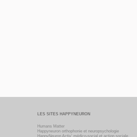
LES SITES HAPPYNEURON
Humans Matter
Happyneuron orthophonie et neuropsychologie
HappyNeuron Activ’ médico-social et action sociale