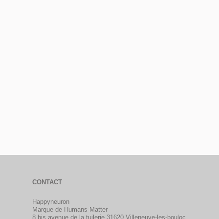
CONTACT
Happyneuron
Marque de Humans Matter
8 bis avenue de la tuilerie 31620 Villeneuve-les-bouloc