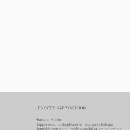
LES SITES HAPPYNEURON
Humans Matter
Happyneuron orthophonie et neuropsychologie
HappyNeuron Activ’ médico-social et action sociale