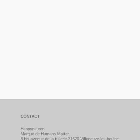
CONTACT
Happyneuron
Marque de Humans Matter
8 bis avenue de la tuilerie 31620 Villeneuve-les-bouloc