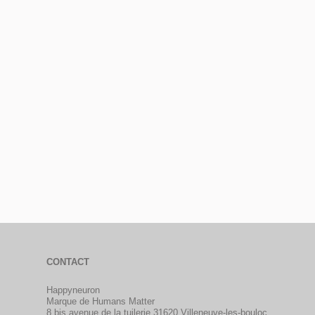
CONTACT
Happyneuron
Marque de Humans Matter
8 bis avenue de la tuilerie 31620 Villeneuve-les-bouloc