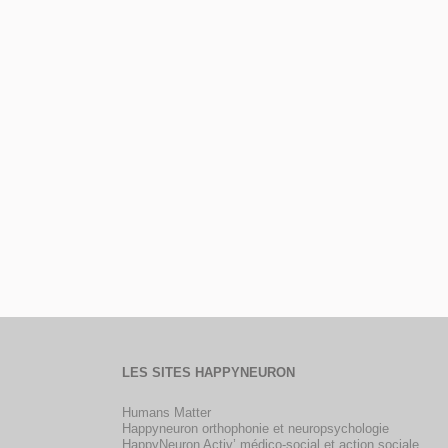
LES SITES HAPPYNEURON
Humans Matter
Happyneuron orthophonie et neuropsychologie
HappyNeuron Activ’ médico-social et action sociale