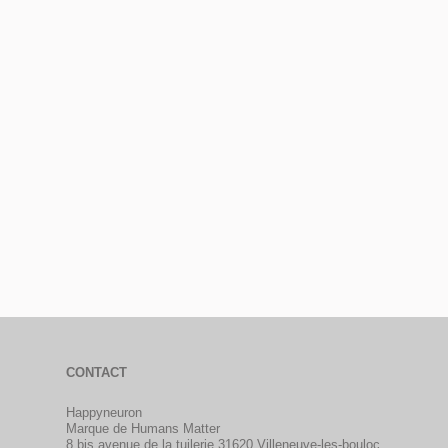
CONTACT
Happyneuron
Marque de Humans Matter
8 bis avenue de la tuilerie 31620 Villeneuve-les-bouloc