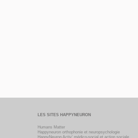
LES SITES HAPPYNEURON
Humans Matter
Happyneuron orthophonie et neuropsychologie
HappyNeuron Activ’ médico-social et action sociale